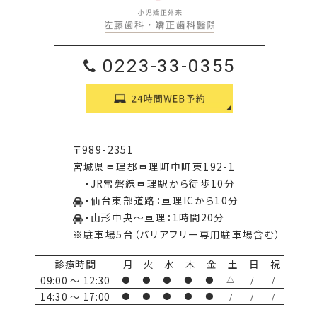
0223-33-0355
〒989-2351
宮城県亘理郡亘理町中町東192-1
・JR常磐線亘理駅から徒歩10分
・仙台東部道路：亘理ICから10分
・山形中央〜亘理：1時間20分
※駐車場5台（バリアフリー専用駐車場含む）
診療時間
月
火
水
木
金
土
日
祝
09:00 ～ 12:30
●
●
●
●
●
△
/
/
14:30 ～ 17:00
●
●
●
●
●
/
/
/