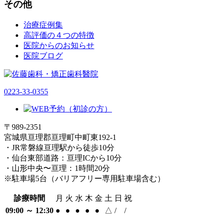
その他
治療症例集
高評価の４つの特徴
医院からのお知らせ
医院ブログ
0223-33-0355
〒989-2351
宮城県亘理郡亘理町中町東192-1
・JR常磐線亘理駅から徒歩10分
・仙台東部道路：亘理ICから10分
・山形中央〜亘理：1時間20分
※駐車場5台（バリアフリー専用駐車場含む）
診療時間
月
火
水
木
金
土
日
祝
09:00 ～ 12:30
●
●
●
●
●
△
/
/