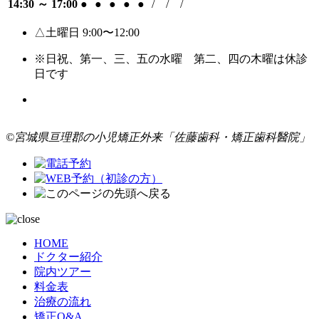
14:30 ～ 17:00
●
●
●
●
●
/
/
/
△土曜日 9:00〜12:00
※日祝、第一、三、五の水曜 第二、四の木曜は休診
日です
©宮城県亘理郡の小児矯正外来「佐藤歯科・矯正歯科醫院」
HOME
ドクター紹介
院内ツアー
料金表
治療の流れ
矯正Q&A