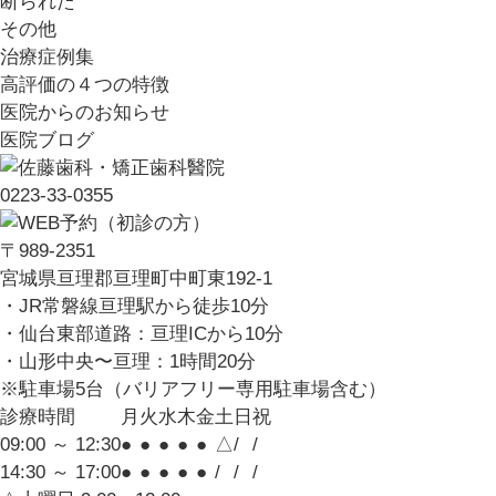
断られた
その他
治療症例集
高評価の４つの特徴
医院からのお知らせ
医院ブログ
0223-33-0355
〒989-2351
宮城県亘理郡亘理町中町東192-1
・JR常磐線亘理駅から徒歩10分
・仙台東部道路：亘理ICから10分
・山形中央〜亘理：1時間20分
※駐車場5台（バリアフリー専用駐車場含む）
診療時間
月
火
水
木
金
土
日
祝
09:00 ～ 12:30
●
●
●
●
●
△
/
/
14:30 ～ 17:00
●
●
●
●
●
/
/
/