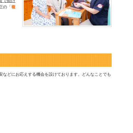
まで続け
正の「
複
安などにお応えする機会を設けております。どんなことでも