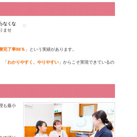
」
らなくな
りませ
療完了率98％
」という実績があります。
、「
わかりやすく、やりやすい
」からこそ実現できているの
計
理も最小