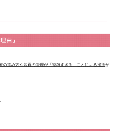
の理由」
療の進め方や装置の管理が「複雑すぎる」ことによる挫折
が
─
。