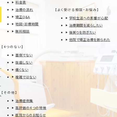
料金表
治療の流れ
【よく受ける相談・お悩み】
矯正Q&A
学校生活への影響が心配
地図・診療時間
治療期間を減らしたい
無料相談
後戻りを防ぎたい
他院で矯正治療を断られた
【4つのない】
面倒でない
抜歯しない
痛くない
複雑ではない
【その他】
治療症例集
高評価の４つの特徴
医院からのお知らせ