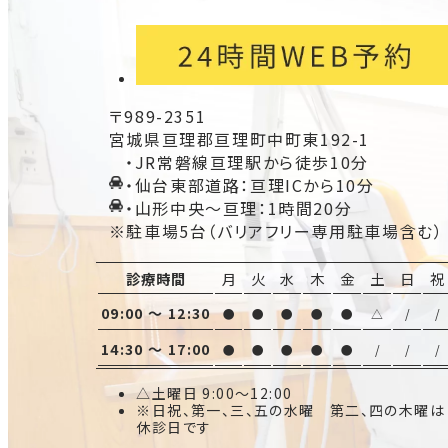
〒989-2351
宮城県亘理郡亘理町中町東192-1
・JR常磐線亘理駅から徒歩10分
・仙台東部道路：亘理ICから10分
・山形中央〜亘理：1時間20分
※駐車場5台（バリアフリー専用駐車場含む）
診療時間
月
火
水
木
金
土
日
祝
09:00 ～ 12:30
●
●
●
●
●
△
/
/
14:30 ～ 17:00
●
●
●
●
●
/
/
/
△土曜日 9:00〜12:00
※日祝、第一、三、五の水曜 第二、四の木曜は
休診日です