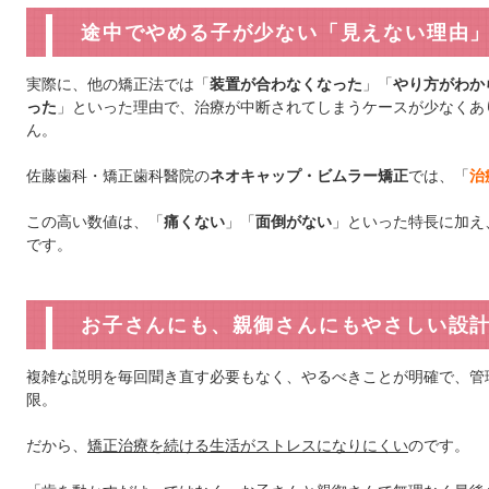
途中でやめる子が少ない「見えない理由
実際に、他の矯正法では「
装置が合わなくなった
」「
やり方がわか
った
」といった理由で、治療が中断されてしまうケースが少なくあ
ん。
佐藤歯科・矯正歯科醫院の
ネオキャップ・ビムラー矯正
では、「
治
この高い数値は、「
痛くない
」「
面倒がない
」といった特長に加え
です。
お子さんにも、親御さんにもやさしい設
複雑な説明を毎回聞き直す必要もなく、やるべきことが明確で、管
限。
だから、
矯正治療を続ける生活がストレスになりにくい
のです。